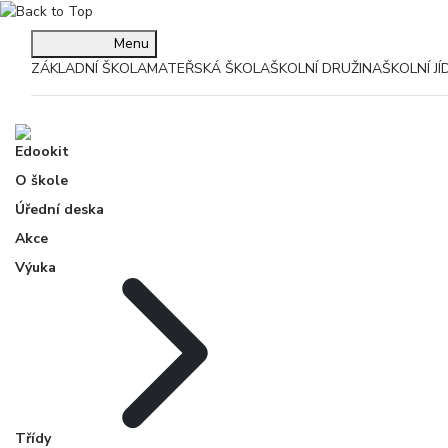
Menu
ZÁKLADNÍ ŠKOLA
MATEŘSKÁ ŠKOLA
ŠKOLNÍ DRUŽINA
ŠKOLNÍ J
Edookit
O škole
Úřední deska
Akce
Výuka
Třídy