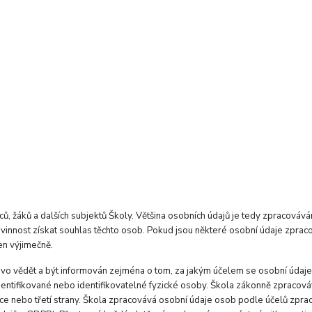
ců, žáků a dalších subjektů Školy. Většina osobních údajů je tedy zpracováv
ovinnost získat souhlas těchto osob. Pokud jsou některé osobní údaje zpra
en výjimečně.
rávo vědět a být informován zejména o tom, za jakým účelem se osobní údaj
 identifikované nebo identifikovatelné fyzické osoby. Škola zákonně zpracov
 nebo třetí strany. Škola zpracovává osobní údaje osob podle účelů zpraco