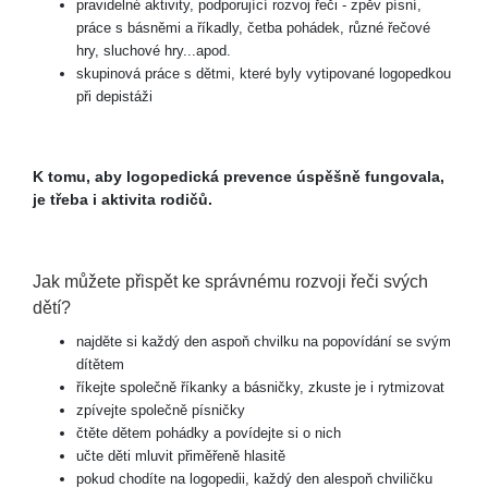
pravidelné aktivity, podporující rozvoj řeči - zpěv písní,
práce s básněmi a říkadly, četba pohádek, různé řečové
hry, sluchové hry...apod.
skupinová práce s dětmi, které byly vytipované logopedkou
při depistáži
K tomu, aby logopedická prevence úspěšně fungovala,
je třeba i aktivita rodičů.
Jak můžete přispět ke správnému rozvoji řeči svých
dětí?
najděte si každý den aspoň chvilku na popovídání se svým
dítětem
říkejte společně říkanky a básničky, zkuste je i rytmizovat
zpívejte společně písničky
čtěte dětem pohádky a povídejte si o nich
učte děti mluvit přiměřeně hlasitě
pokud chodíte na logopedii, každý den alespoň chviličku