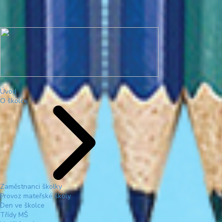
Úvod
O školce
Zaměstnanci školky
Provoz mateřské školy
Den ve školce
Třídy MŠ