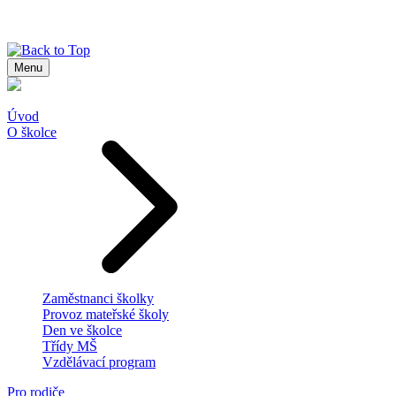
Menu
Úvod
O školce
Zaměstnanci školky
Provoz mateřské školy
Den ve školce
Třídy MŠ
Vzdělávací program
Pro rodiče