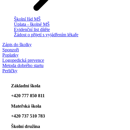
Školní řád MŠ
Úplata - školné MŠ
Evidenční list dítěte
Žádost o přijetí s vyjádřením lékaře
Zápis do školky
Sponzoři
Poplatky
Logopedická prevence
Metoda dobrého startu
Perličky
Základní škola
+420 777 850 811
Mateřská škola
+420 737 510 783
Školní družina